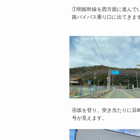
①明姫幹線を西方面に進んで
路バイパス乗り口に出てきま
④坂を登り、突き当たりに豆
号が見えます。