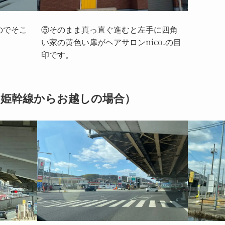
のでそこ
⑤そのまま真っ直ぐ進むと左手に四角
い家の黄色い扉がヘアサロンnico.の目
印です。
姫幹線からお越しの場合）