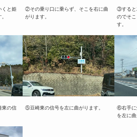
いくと姫
②その乗り口に乗らず、そこを右に曲
③すると
す。
がります。
のでそこ
す。
崎東の信
⑤豆崎東の信号を左に曲がります。
⑥右手に
を左に曲