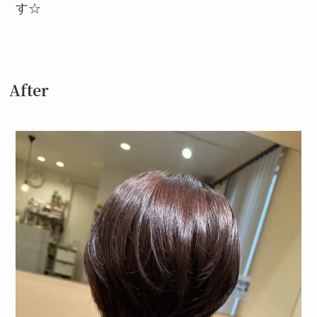
す☆
After