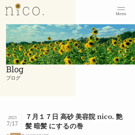
Menu
Blog
ブログ
７月１７日 高砂 美容院 nico. 艶
2023
7/17
髪 暗髪 にするの巻