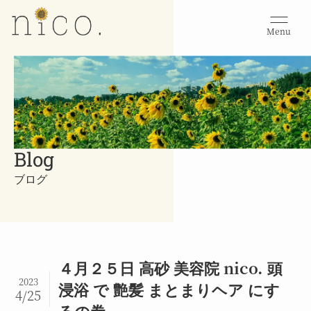
Menu
Blog
ブログ
４月２５日 高砂 美容院 nico. 頭
2023
浸浴 で 艶髪 まとまりヘア にす
4/25
るの巻